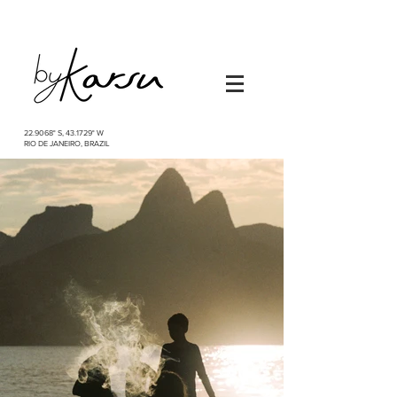
22.9068° S, 43.1729° W
RIO DE JANEIRO, BRAZIL